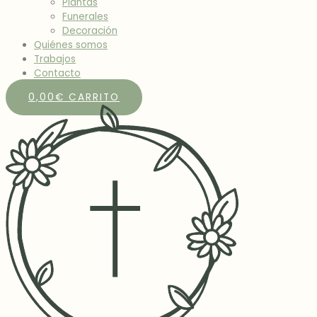
Plantas
Funerales
Decoración
Quiénes somos
Trabajos
Contacto
0,00
€
CARRITO